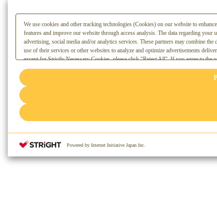
We use cookies and other tracking technologies (Cookies) on our website to enhance it
features and improve our website through access analysis. The data regarding your u
advertising, social media and/or analytics services. These partners may combine the 
use of their services or other websites to analyze and optimize advertisements deliver
except for Strictly Necessary Cookies, please click "Reject All". If you agree to the u
. You can change your consent or rejection settings at any time via
"Privacy Settings"
(or link) located in our [link=/terms/privacy]Privacy Policy
or the website footer.
P
Powered by Internet Initiative Japan Inc.