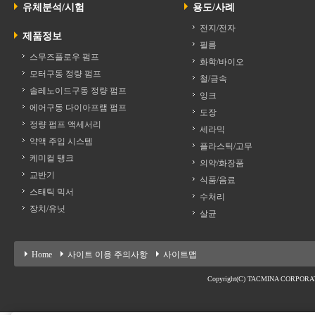
유체분석/시험
용도/사례
전지/전자
제품정보
필름
스무즈플로우 펌프
화학/바이오
모터구동 정량 펌프
철/금속
솔레노이드구동 정량 펌프
잉크
에어구동 다이아프램 펌프
도장
정량 펌프 액세서리
세라믹
약액 주입 시스템
플라스틱/고무
케미컬 탱크
의약/화장품
교반기
식품/음료
스태틱 믹서
수처리
장치/유닛
살균
Home
사이트 이용 주의사항
사이트맵
Copyright(C) TACMINA CORPORATION