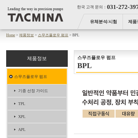
031-272-39
한국 고객 문의：
유체분석/시험
제품
Home
>
제품정보
>
스무즈플로우 펌프
> BPL
스무즈플로우 펌프
제품정보
BPL
스무즈플로우 펌프
기종 선정 가이드
TPL
XPL
APL