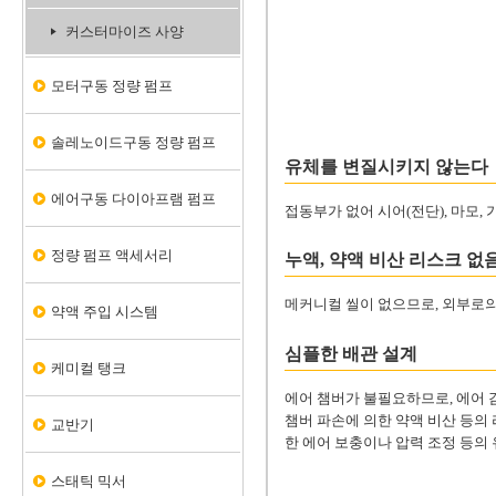
커스터마이즈 사양
모터구동 정량 펌프
솔레노이드구동 정량 펌프
유체를 변질시키지 않는다
에어구동 다이아프램 펌프
접동부가 없어 시어(전단), 마모,
정량 펌프 액세서리
누액, 약액 비산 리스크 없
메커니컬 씰이 없으므로, 외부로의
약액 주입 시스템
심플한 배관 설계
케미컬 탱크
에어 챔버가 불필요하므로, 에어 
챔버 파손에 의한 약액 비산 등의
교반기
한 에어 보충이나 압력 조정 등의
스태틱 믹서