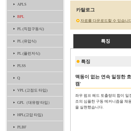
APLS
카탈로그
BPL
자료를 다운로드할 수 있습니
PL (직접구동식)
특징
PL (유압식)
PL (플런저식)
특징
PLSS
맥동이 없는 연속 일정한 
Q
캠'
VPL (고점도 타입)
좌우 펌프 헤드 토출량의 합이 일
조의 심플한 구동 메커니즘을 채용
GPL（대유량 타입）
을 실현했습니다.
HPL(고압 타입)
PLBF