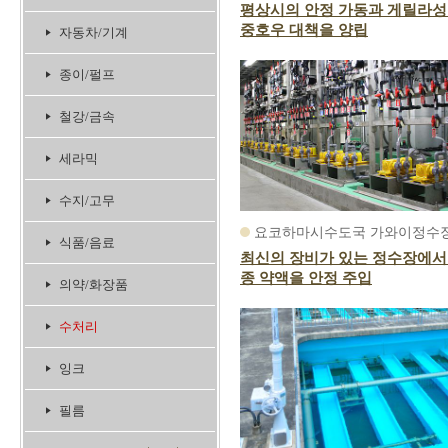
평상시의 안정 가동과 게릴라성
중호우 대책을 양립
자동차/기계
종이/펄프
철강/금속
세라믹
수지/고무
요코하마시수도국 가와이정수
식품/음료
최신의 장비가 있는 정수장에서
종 약액을 안정 주입
의약/화장품
수처리
잉크
필름