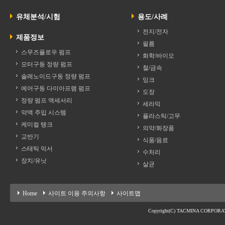
유체분석/시험
용도/사례
전지/전자
제품정보
필름
스무즈플로우 펌프
화학/바이오
모터구동 정량 펌프
철/금속
솔레노이드구동 정량 펌프
잉크
에어구동 다이아프램 펌프
도장
정량 펌프 액세서리
세라믹
약액 주입 시스템
플라스틱/고무
케미컬 탱크
의약/화장품
교반기
식품/음료
스태틱 믹서
수처리
장치/유닛
살균
Home
사이트 이용 주의사항
사이트맵
Copyright(C) TACMINA CORPORATION