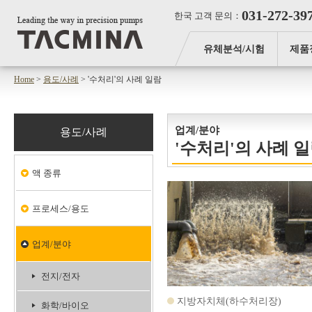
031-272-39
한국 고객 문의：
유체분석/시험
제품
Home
>
용도/사례
> '수처리'의 사례 일람
업계/분야
용도/사례
'수처리'의 사례 
액 종류
프로세스/용도
업계/분야
전지/전자
지방자치체(하수처리장)
화학/바이오