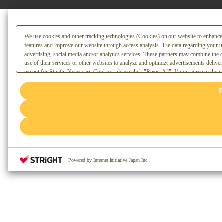
We use cookies and other tracking technologies (Cookies) on our website to enhance it
features and improve our website through access analysis. The data regarding your u
advertising, social media and/or analytics services. These partners may combine the 
use of their services or other websites to analyze and optimize advertisements deliver
except for Strictly Necessary Cookies, please click "Reject All". If you agree to the u
. You can change your consent or rejection settings at any time via
"Privacy Settings"
(or link) located in our [link=/terms/privacy]Privacy Policy
or the website footer.
P
Powered by Internet Initiative Japan Inc.