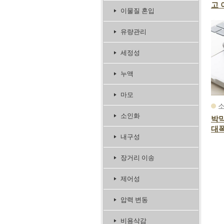
고 
이물질 혼입
유량관리
세정성
누액
마모
소인화
박막
대폭
내구성
장거리 이송
제어성
압력 변동
비용삭감