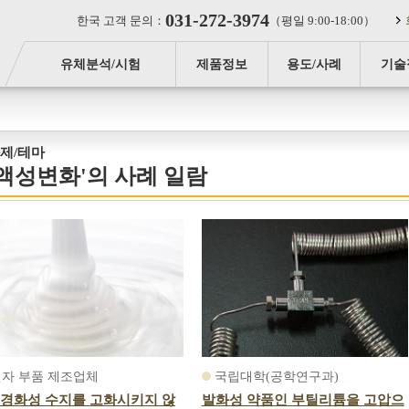
031-272-3974
한국 고객 문의：
（평일 9:00-18:00）
유체분석/시험
제품정보
용도/사례
기술
제/테마
'액성변화'의 사례 일람
자 부품 제조업체
국립대학(공학연구과)
 경화성 수지를 고화시키지 않
발화성 약품인 부틸리튬을 고압으