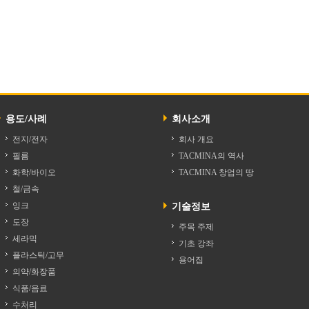
용도/사례
회사소개
전지/전자
회사 개요
필름
TACMINA의 역사
화학/바이오
TACMINA 창업의 땅
철/금속
잉크
기술정보
도장
주목 주제
세라믹
기초 강좌
플라스틱/고무
용어집
의약/화장품
식품/음료
수처리