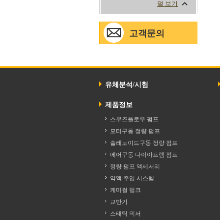
고객문의
유체분석/시험
제품정보
스무즈플로우 펌프
모터구동 정량 펌프
솔레노이드구동 정량 펌프
에어구동 다이아프램 펌프
정량 펌프 액세서리
약액 주입 시스템
케미컬 탱크
교반기
스태틱 믹서