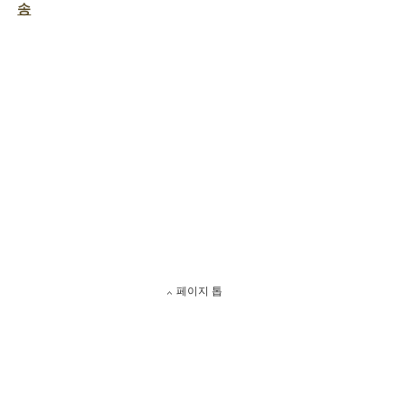
송
페이지 톱