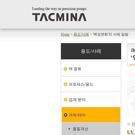
Home
>
용도/사례
> '액성변화'의 사례 일람
과
용도/사례
액 종류
프로세스/용도
업계/분야
과제/테마
전
품질개선
UV