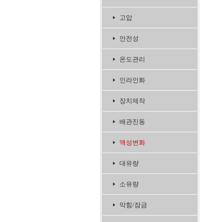
고압
안전성
온도관리
인라인화
장치제작
배관진동
액성변화
대유량
소유량
막힘/잠금