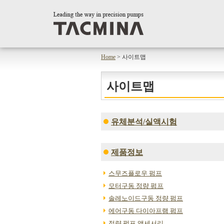
Home
> 사이트맵
사이트맵
유체분석/실액시험
제품정보
스무즈플로우 펌프
모터구동 정량 펌프
솔레노이드구동 정량 펌프
에어구동 다이아프램 펌프
정량 펌프 액세서리