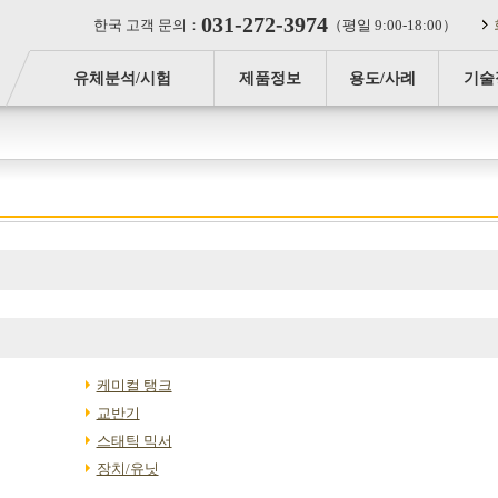
031-272-3974
한국 고객 문의：
（평일 9:00-18:00）
유체분석/시험
제품정보
용도/사례
기술
케미컬 탱크
교반기
스태틱 믹서
장치/유닛