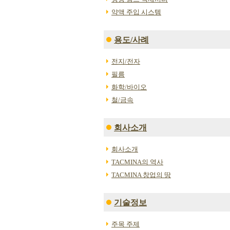
약액 주입 시스템
용도/사례
전지/전자
필름
화학/바이오
철/금속
회사소개
회사소개
TACMINA의 역사
TACMINA 창업의 땅
기술정보
주목 주제