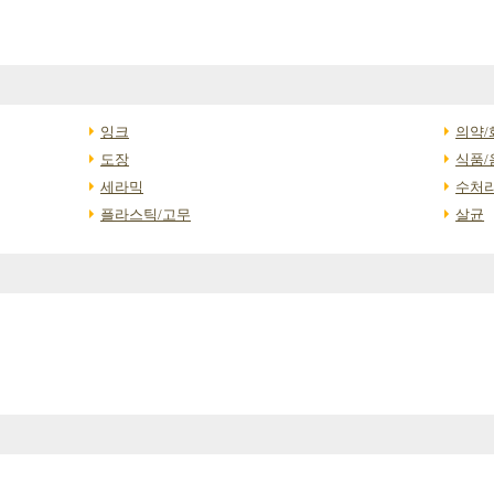
잉크
의약/
도장
식품/
세라믹
수처
플라스틱/고무
살균