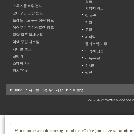
필름
스무즈플로우 펌프
화학/바이오
모터구동 정량 펌프
철/금속
솔레노이드구동 정량 펌프
잉크
에어구동 다이아프램 펌프
도장
정량 펌프 액세서리
세라믹
약액 주입 시스템
플라스틱/고무
케미컬 탱크
의약/화장품
교반기
식품/음료
스태틱 믹서
수처리
장치/유닛
살균
Home
사이트 이용 주의사항
사이트맵
Copyright(C) TACMINA CORPORATION
We use cookies and other tracking technologies (Cookies) on our website to enhance it