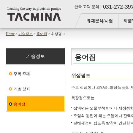
031-272-39
한국 고객 문의：
유체분석/시험
제품
Home
>
기술정보
>
용어집
> 위생펌프
용어집
기술정보
주목 주제
위생펌프
주로 식품이나 의약품, 화장품 등의
기초 강좌
특장점으로는
용어집
접액면은 오물부착 방지나 세정성향
오염의 원인이 되는 오물이나 잔액이
분해세정이 쉽도록 탈착이 간단한 