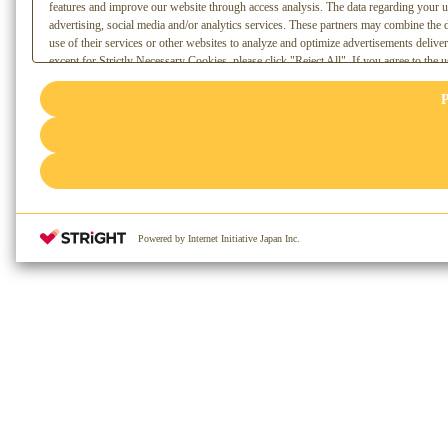
features and improve our website through access analysis. The data regarding your u
advertising, social media and/or analytics services. These partners may combine the 
use of their services or other websites to analyze and optimize advertisements deliver
except for Strictly Necessary Cookies, please click "Reject All". If you agree to the u
. You can change your consent or rejection settings at any time via
"Privacy Settings"
(or link) located in our [link=/terms/privacy]Privacy Policy
or the website footer.
P
Powered by Internet Initiative Japan Inc.