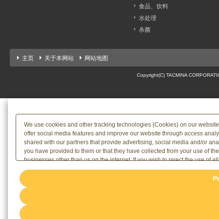
食品、饮料
水处理
杀菌
主页
关于本网站
网站地图
Copyright(C) TACMINA CORPORATION 
We use cookies and other tracking technologies (Cookies) on our website to
offer social media features and improve our website through access analy
shared with our partners that provide advertising, social media and/or an
you have provided to them or that they have collected from your use of th
businesses other than us on the internet. If you wish to reject the use of al
the use of all Cookies, please click "Accept All". To select your preferenc
P
rejection settings at any time via the hover button displayed at the bottom l
[link=/terms/privacy]Privacy Policy
or the website footer.