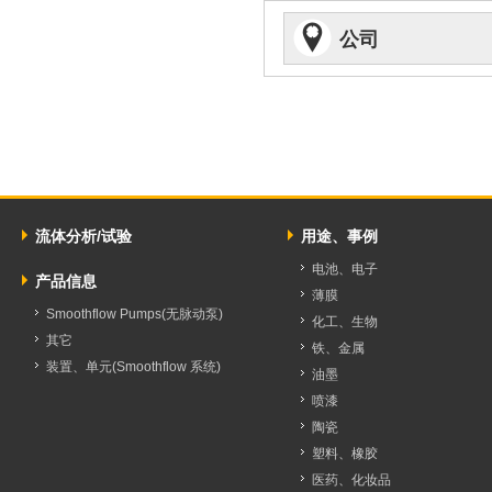
公司
流体分析/试验
用途、事例
电池、电子
产品信息
薄膜
Smoothflow Pumps(无脉动泵)
化工、生物
其它
铁、金属
装置、单元(Smoothflow 系统)
油墨
喷漆
陶瓷
塑料、橡胶
医药、化妆品