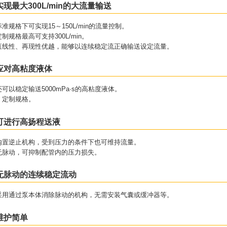
实现最大300L/min的大流量输送
标准规格下可实现15～150L/min的流量控制。
定制规格最高可支持300L/min。
直线性、再现性优越，能够以连续稳定流正确输送设定流量。
应对高粘度液体
还可以稳定输送5000mPa·s的高粘度液体。
＊定制规格。
可进行高扬程送液
内置逆止机构，受到压力的条件下也可维持流量。
无脉动，可抑制配管内的压力损失。
无脉动的连续稳定流动
采用通过泵本体消除脉动的机构，无需安装气囊或缓冲器等。
维护简单