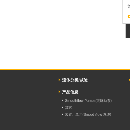
流体分析/试验
产品信息
Smoothflow Pumps(无脉动泵)
其它
装置、单元(Smoothflow 系统)