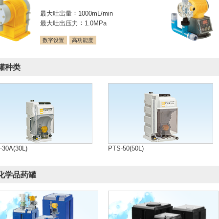
最大吐出量
1000mL/min
最大吐出压力
1.0MPa
数字设置
高功能度
罐种类
-30A(30L)
PTS-50(50L)
化学品药罐