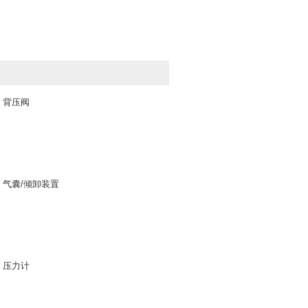
背压阀
气囊/倾卸装置
压力计