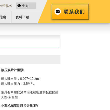
公司概况
中文
信息
资料下载
液压膜片计量泵F
最大吐出量
0.097~10L/min
最大吐出压力
2.5MPa
泵具有卓越的流体输送精密度和极佳的耐
久性/安全性
小型机械驱动膜片计量泵V