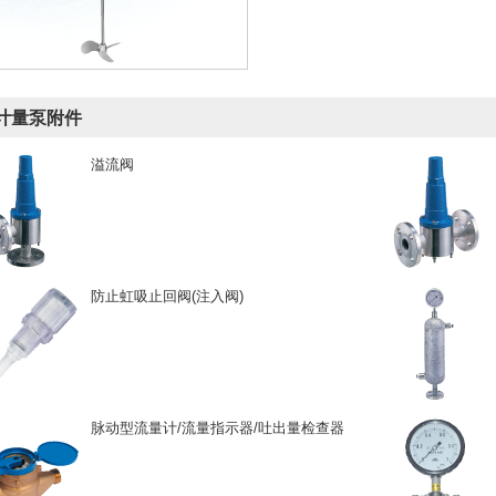
计量泵附件
溢流阀
防止虹吸止回阀(注入阀)
脉动型流量计/流量指示器/吐出量检查器