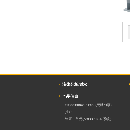
流体分析/试验
产品信息
Smoothflow Pumps(无脉动泵)
其它
装置、单元(Smoothflow 系统)