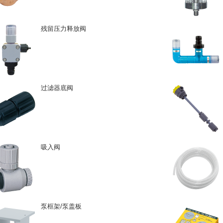
残留压力释放阀
过滤器底阀
吸入阀
泵框架/泵盖板