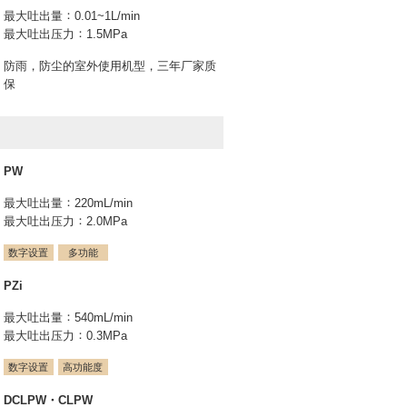
最大吐出量
0.01~1L/min
最大吐出压力
1.5MPa
防雨，防尘的室外使用机型，三年厂家质
保
PW
最大吐出量
220mL/min
最大吐出压力
2.0MPa
数字设置
多功能
PZi
最大吐出量
540mL/min
最大吐出压力
0.3MPa
数字设置
高功能度
DCLPW・CLPW