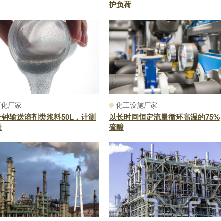
护负荷
石化厂家
化工设施厂家
分钟输送溶剂类浆料50L，计测
以长时间恒定流量循环高温的75%
量
硫酸