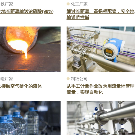
钢铁厂家
化工厂家
地长距离输送浓硫酸(98%)
通过长距离、高扬程配管，安全地
输送苛性碱
铸造厂家
制纸公司
送接触空气硬化的液体
从手工计量作业改为用流量计管理
流量，实现自动化