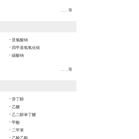
……等
亚氯酸钠
四甲基氢氧化铵
碳酸钠
……等
异丁醇
乙醚
乙二醇单丁醚
甲酚
二甲苯
乙酸乙酯