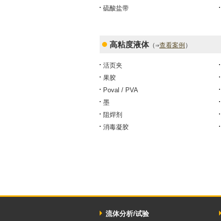
硫酸盐带
高粘度液体
（⇒
查看案例
）
活页夹
果胶
Poval / PVA
墨
阻焊剂
消毒凝胶
流体分析/试验