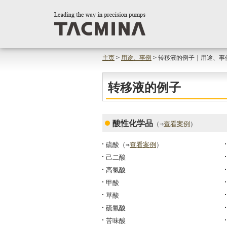
主页
>
用途、事例
> 转移液的例子｜用途、事
转移液的例子
酸性化学品
（⇒
查看案例
）
硫酸
（⇒
查看案例
）
己二酸
高氯酸
甲酸
草酸
硫氰酸
苦味酸