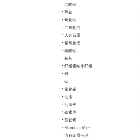
硅酸镁
萨钦
氧化钛
二氧化硅
人造石墨
氢氧化锂
碳酸钴
膏药
纤维素纳米纤维
钨
钛
氮化铝
油漆
活页夹
铁素体
富勒烯
Microtalc /白土
溶解金属污泥