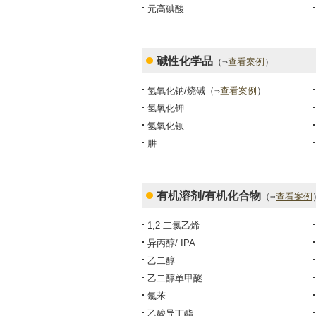
元高碘酸
碱性化学品
（⇒
查看案例
）
氢氧化钠/烧碱
（⇒
查看案例
）
氢氧化钾
氢氧化钡
肼
有机溶剂/有机化合物
（⇒
查看案例
1,2-二氯乙烯
异丙醇/ IPA
乙二醇
乙二醇单甲醚
氯苯
乙酸异丁酯