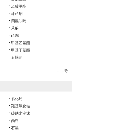
乙酸甲酯
环己酮
四氢呋喃
苯酚
己烷
甲基乙基酮
甲基丁基酮
石脑油
……等
氯化钙
羟基氧化钴
碳纳米泡沫
颜料
石墨