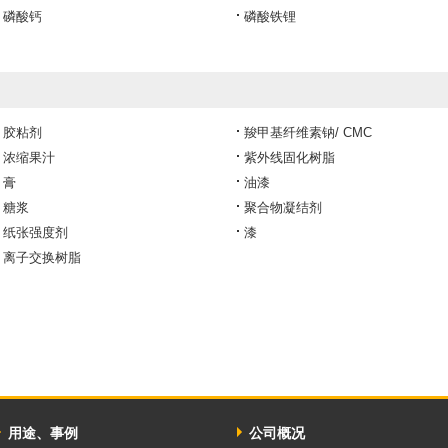
磷酸钙
磷酸铁锂
胶粘剂
羧甲基纤维素钠/ CMC
浓缩果汁
紫外线固化树脂
膏
油漆
糖浆
聚合物凝结剂
纸张强度剂
漆
离子交换树脂
用途、事例
公司概况