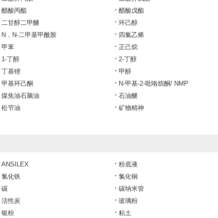
醋酸丙酯
醋酸戊酯
二甘醇二甲醚
环己醇
N，N-二甲基甲酰胺
四氯乙烯
甲苯
正己烷
1-丁醇
2-丁醇
丁基锂
甲醇
甲基环己酮
N-甲基-2-吡咯烷酮/ NMP
煤焦油石脑油
石油醚
松节油
矿物精神
ANSILEX
粉底液
氯化铁
氯化铜
碳
碳纳米管
活性炭
玻璃粉
银粉
粘土