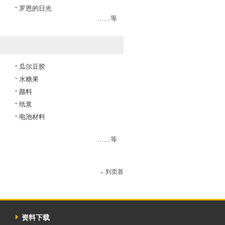
罗恩的日光
……等
瓜尔豆胶
水糖果
颜料
纸浆
电池材料
……等
到页首
资料下载