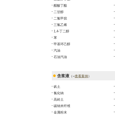
醋酸丁酯
二甘醇
二氯甲烷
三氯乙烯
1,4-丁二醇
苯
甲基环己醇
汽油
石油汽油
含浆液
（⇒
查看案例
）
矾土
氯化钠
高岭土
碳纳米纤维
金属粉末