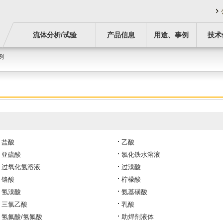
流体分析/试验
产品信息
用途、事例
技术
例
盐酸
乙酸
亚硫酸
氯化铁水溶液
过氧化氢溶液
过溴酸
铬酸
柠檬酸
氢溴酸
氨基磺酸
三氯乙酸
乳酸
氢氟酸/氢氟酸
助焊剂液体