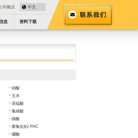
公司概况
中文
信息
资料下载
硝酸
王水
高锰酸
氯磺酸
磺酸
聚氯化铝/ PAC
硼酸