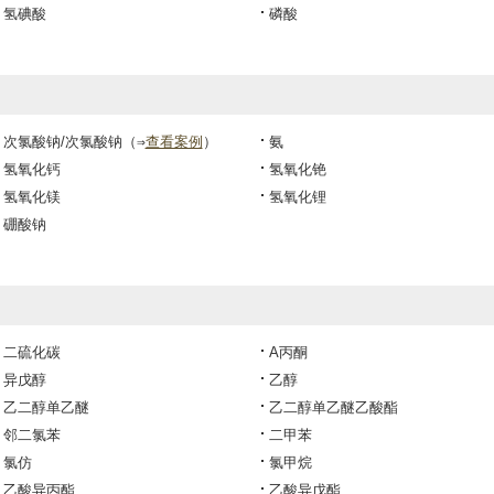
氢碘酸
磷酸
次氯酸钠/次氯酸钠
（⇒
查看案例
）
氨
氢氧化钙
氢氧化铯
氢氧化镁
氢氧化锂
硼酸钠
）
二硫化碳
A丙酮
异戊醇
乙醇
乙二醇单乙醚
乙二醇单乙醚乙酸酯
邻二氯苯
二甲苯
氯仿
氯甲烷
乙酸异丙酯
乙酸异戊酯