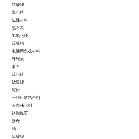
钴酸锂
氧化锆
磁性材料
熟石灰
氢氧化镁
碳酸钙
电池用负极材料
纤维素
滑石
碳化硅
钛酸锂
淀粉
一种压敏粘合剂
表面强化剂
镁橄榄石
云母
釉
硫酸钡