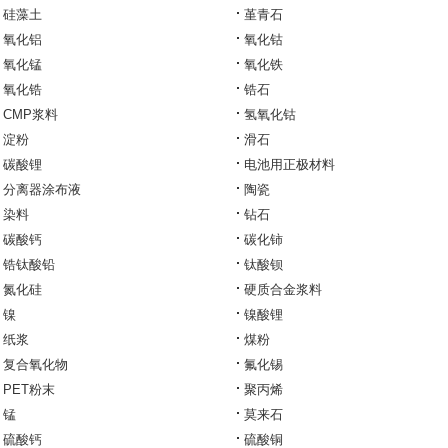
硅藻土
堇青石
氧化铝
氧化钴
氧化锰
氧化铁
氧化锆
锆石
CMP浆料
氢氧化钴
淀粉
滑石
碳酸锂
电池用正极材料
分离器涂布液
陶瓷
染料
钻石
碳酸钙
碳化铈
锆钛酸铅
钛酸钡
氮化硅
硬质合金浆料
镍
镍酸锂
纸浆
煤粉
复合氧化物
氟化锡
PET粉末
聚丙烯
锰
莫来石
硫酸钙
硫酸铜